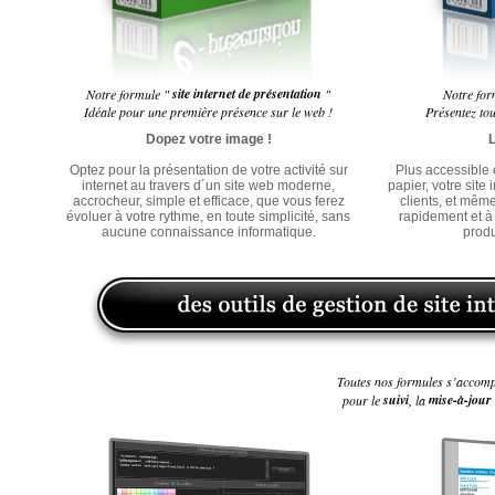
site
internet
de
présentation
Notre formule "
"
Notre fo
Idéale pour une première présence sur le web !
Présentez tou
Dopez
votre
image
!
Optez pour la présentation de votre activité sur
Plus accessible 
internet au travers d´un site web moderne,
papier, votre site
accrocheur, simple et efficace, que vous ferez
clients, et mêm
évoluer à votre rythme, en toute simplicité, sans
rapidement et à 
aucune connaissance informatique.
produ
Toutes nos formules s’accom
suivi
mise-à-jour
pour le
, la